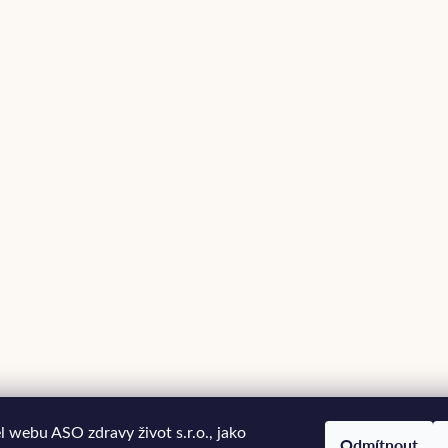
 webu ASO zdravy život s.r.o., jako
Odmítnout