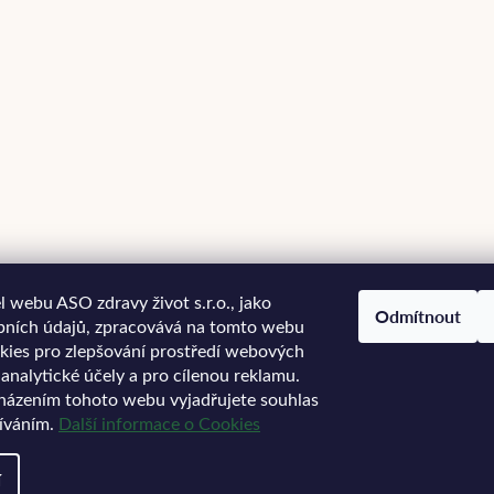
 webu ASO zdravy život s.r.o., jako
Odmítnout
bních údajů, zpracovává na tomto webu
kies pro zlepšování prostředí webových
 analytické účely a pro cílenou reklamu.
házením tohoto webu vyjadřujete souhlas
žíváním.
Další informace o Cookies
í