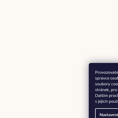
Provozovatel
správce oso
soubory coo
stránek, pro
Dalším proc
s jejich pou
Nastaven