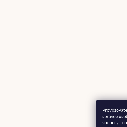
Provozovatel
správce oso
soubory coo