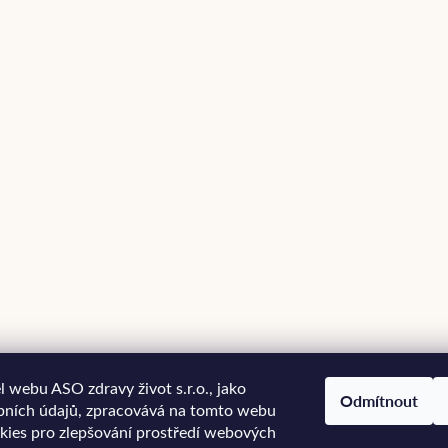
 webu ASO zdravy život s.r.o., jako
Odmítnout
bních údajů, zpracovává na tomto webu
kies pro zlepšování prostředí webových