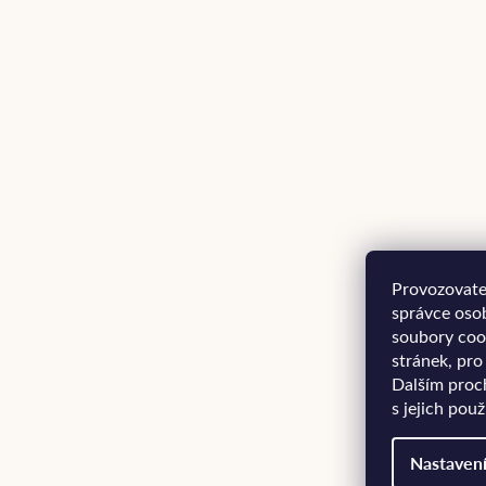
Provozovatel
správce oso
soubory coo
stránek, pro
Dalším proc
s jejich pou
Nastaven