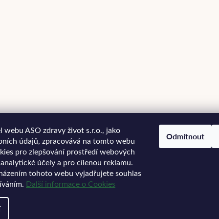
 webu ASO zdravy život s.r.o., jako
Odmítnout
bních údajů, zpracovává na tomto webu
kies pro zlepšování prostředí webových
 analytické účely a pro cílenou reklamu.
házením tohoto webu vyjadřujete souhlas
žíváním.
Další informace o Cookies
í