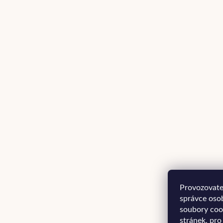
Provozovatel
správce oso
soubory coo
stránek, pro