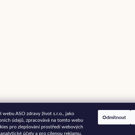
 webu ASO zdravy život s.r.o., jako
Odmítnout
bních údajů, zpracovává na tomto webu
kies pro zlepšování prostředí webových
 analytické účely a pro cílenou reklamu.